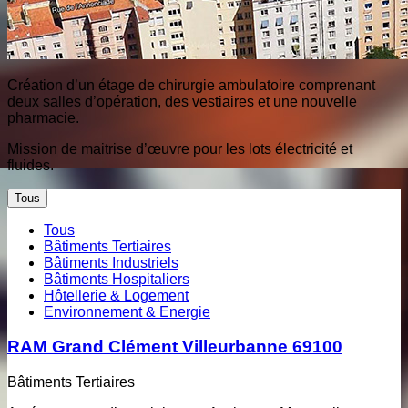
Création d’un étage de chirurgie ambulatoire comprenant
deux salles d’opération, des vestiaires et une nouvelle
pharmacie.
Mission de maitrise d’œuvre pour les lots électricité et
fluides.
Tous
Tous
Bâtiments Tertiaires
Bâtiments Industriels
Bâtiments Hospitaliers
Hôtellerie & Logement
Environnement & Energie
RAM Grand Clément Villeurbanne 69100
Bâtiments Tertiaires