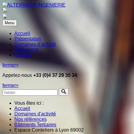
Menu
Accueil
Présentation
Domaines d'activité
Références
Contact
fermer
×
Appelez-nous
+33 (0)4 37 29 35 34
fermer
×
Vous êtes ici :
Accueil
Domaines d'activité
Nos références
Bâtiments Tertiaires
Espace Cordeliers à Lyon 69002