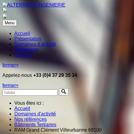
Menu
Accueil
Présentation
Domaines d'activité
Références
Contact
fermer
×
Appelez-nous
+33 (0)4 37 29 35 34
fermer
×
Vous êtes ici :
Accueil
Domaines d'activité
Nos références
Bâtiments Tertiaires
RAM Grand Clément Villeurbanne 69100