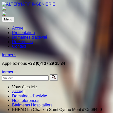
Menu
Accueil
Présentation
Domaines d'activité
Références
Contact
fermer
×
Appelez-nous
+33 (0)4 37 29 35 34
fermer
×
Vous êtes ici :
Accueil
Domaines d'activité
Nos références
Bâtiments Hospitaliers
EHPAD La Chaux à Saint Cyr au Mont d’Or 69450