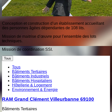
Conception et construction d’un établissement accueillant
des personnes âgées dépendantes de 108 lits.
Mission de maitrise d’œuvre pour l’ensemble des lots
techniques.
Mission de coordination SSI.
Tous
Tous
Bâtiments Tertiaires
Bâtiments Industriels
Bâtiments Hospitaliers
Hôtellerie & Logement
Environnement & Energie
RAM Grand Clément Villeurbanne 69100
Bâtiments Tertiaires