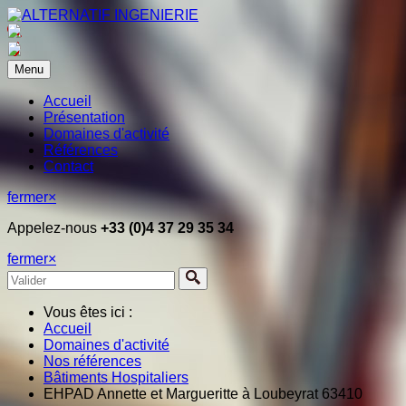
Menu
Accueil
Présentation
Domaines d'activité
Références
Contact
fermer
×
Appelez-nous
+33 (0)4 37 29 35 34
fermer
×
Vous êtes ici :
Accueil
Domaines d'activité
Nos références
Bâtiments Hospitaliers
EHPAD Annette et Margueritte à Loubeyrat 63410