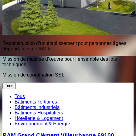
Reconstruction d’un établissement pour personnes âgées
dépendantes de 68 lits.
Mission de maitrise d’œuvre pour l’ensemble des lots
techniques.
Mission de coordination SSI.
Tous
Tous
Bâtiments Tertiaires
Bâtiments Industriels
Bâtiments Hospitaliers
Hôtellerie & Logement
Environnement & Energie
RAM Grand Clément Villeurbanne 69100